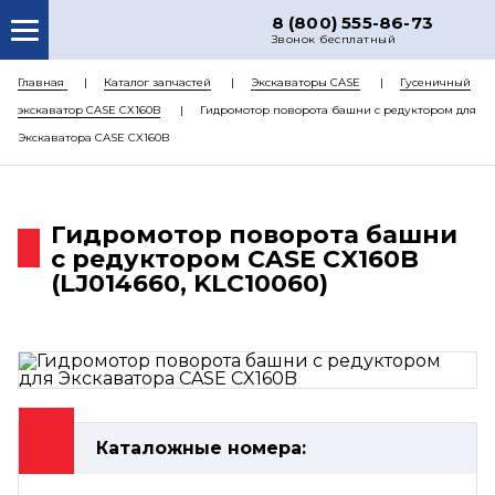
8 (800) 555-86-73
Звонок бесплатный
О НАС
Главная
Каталог запчастей
Экскаваторы CASE
Гусеничный
экскаватор CASE CX160B
Гидромотор поворота башни с редуктором для
КАТАЛОГ ЗАПЧАСТЕЙ
Экскаватора CASE CX160B
РЕМОНТ
ДОСТАВКА
Гидромотор поворота башни
ЦЕНЫ
с редуктором CASE CX160B
(LJ014660, KLC10060)
КОНТАКТЫ
Каталожные номера: