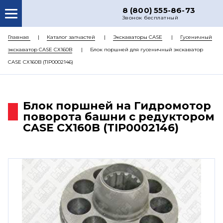
8 (800) 555-86-73
Звонок бесплатный
О НАС
Главная
Каталог запчастей
Экскаваторы CASE
Гусеничный
экскаватор CASE CX160B
Блок поршней для гусеничный экскаватор
КАТАЛОГ ЗАПЧАСТЕЙ
CASE CX160B (TIP0002146)
РЕМОНТ
ДОСТАВКА
Блок поршней на Гидромотор
ЦЕНЫ
поворота башни с редуктором
CASE CX160B (TIP0002146)
КОНТАКТЫ