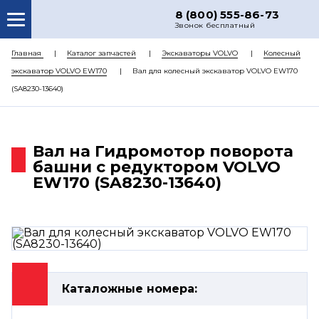
8 (800) 555-86-73
Звонок бесплатный
О НАС
Главная
Каталог запчастей
Экскаваторы VOLVO
Колесный
экскаватор VOLVO EW170
Вал для колесный экскаватор VOLVO EW170
КАТАЛОГ ЗАПЧАСТЕЙ
(SA8230-13640)
РЕМОНТ
ДОСТАВКА
Вал на Гидромотор поворота
ЦЕНЫ
башни с редуктором VOLVO
EW170 (SA8230-13640)
КОНТАКТЫ
Каталожные номера: