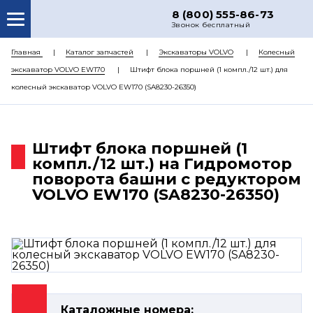
8 (800) 555-86-73
Звонок бесплатный
О НАС
Главная
Каталог запчастей
Экскаваторы VOLVO
Колесный
экскаватор VOLVO EW170
Штифт блока поршней (1 компл./12 шт.) для
КАТАЛОГ ЗАПЧАСТЕЙ
колесный экскаватор VOLVO EW170 (SA8230-26350)
РЕМОНТ
ДОСТАВКА
Штифт блока поршней (1
ЦЕНЫ
компл./12 шт.) на Гидромотор
поворота башни с редуктором
КОНТАКТЫ
VOLVO EW170 (SA8230-26350)
Каталожные номера: