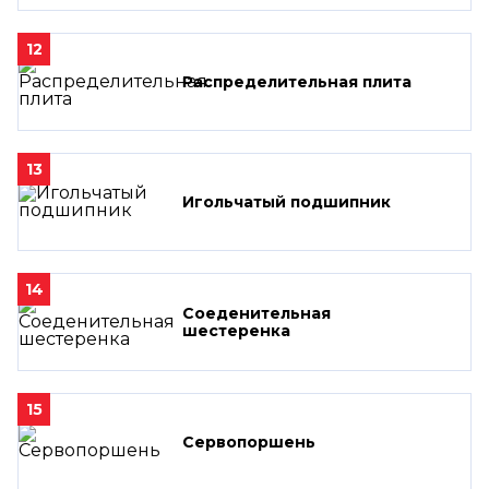
12
Распределительная плита
13
Игольчатый подшипник
14
Соеденительная
шестеренка
15
Сервопоршень