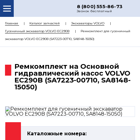
8 (800) 555-86-73
Звонок бесплатный
О НАС
Главная
Каталог запчастей
Экскаваторы VOLVO
Гусеничный экскаватор VOLVO EC290B
Ремкомплект для гусеничный
КАТАЛОГ ЗАПЧАСТЕЙ
экскаватор VOLVO EC290B (SA7223-00710, SA8148-15050)
РЕМОНТ
ДОСТАВКА
Ремкомплект на Основной
ЦЕНЫ
гидравлический насос VOLVO
EC290B (SA7223-00710, SA8148-
КОНТАКТЫ
15050)
Каталожные номера: