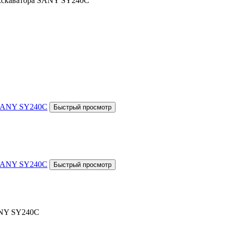
Экскаватора SANY SY240C
ANY SY240C