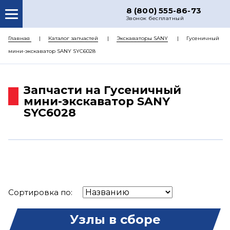
8 (800) 555-86-73
Звонок бесплатный
О НАС
Главная
Каталог запчастей
Экскаваторы SANY
Гусеничный
мини-экскаватор SANY SYC6028
КАТАЛОГ ЗАПЧАСТЕЙ
РЕМОНТ
Запчасти на Гусеничный
ДОСТАВКА
мини-экскаватор SANY
SYC6028
ЦЕНЫ
КОНТАКТЫ
Сортировка по:
Узлы в сборе