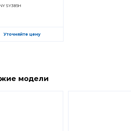
ределитель)
NY SY385H
Уточняйте цену
ожие модели