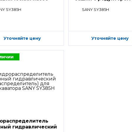
NY SY385H
SANY SY385H
Уточняйте цену
Уточняйте цену
аличии
ораспределитель
вный гидравлический