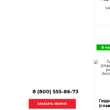
Остались
вопросы?
SA
Получите консультацию
специалиста!
В н
8 (800) 555-86-73
Гидр
(гла