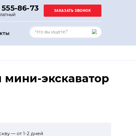
 555-86-73
платный
АКТЫ
й мини-экскаватор
кву — от 1-2 дней