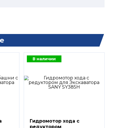
е
В наличии
а
Гидромотор хода с
редуктором