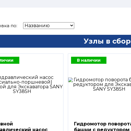
вка по:
Узлы в сбор
аличии
В наличии
вной
Гидромотор поворот
авлический насос
башни с редуктором