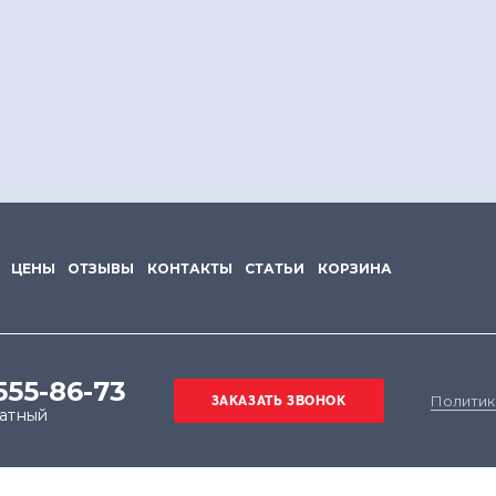
ЦЕНЫ
ОТЗЫВЫ
КОНТАКТЫ
СТАТЬИ
КОРЗИНА
555-86-73
Политик
латный
е на обработку файлов cookie в целях функциониров