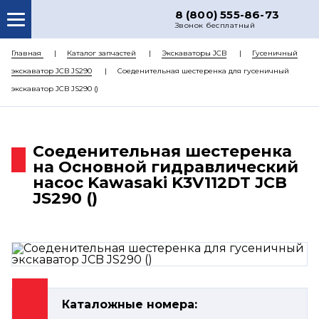
8 (800) 555-86-73
Звонок бесплатный
О НАС
Главная
Каталог запчастей
Экскаваторы JCB
Гусеничный
экскаватор JCB JS290
Соеденительная шестеренка для гусеничный
КАТАЛОГ ЗАПЧАСТЕЙ
экскаватор JCB JS290 ()
РЕМОНТ
ДОСТАВКА
Соеденительная шестеренка
ЦЕНЫ
на Основной гидравлический
насос Kawasaki K3V112DT JCB
КОНТАКТЫ
JS290 ()
Каталожные номера: