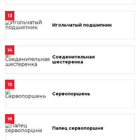
13
Игольчатый подшипник
14
Соеденительная
шестеренка
15
Сервопоршень
16
Палец сервопоршня