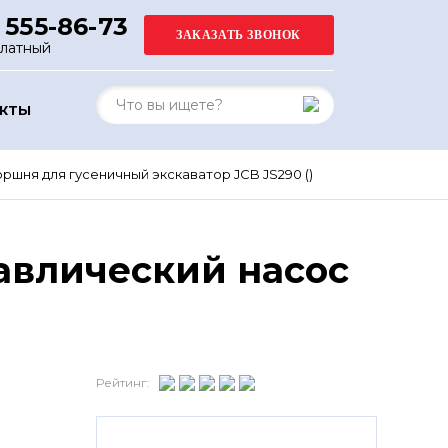
 555-86-73
платный
АКТЫ
шня для гусеничный экскаватор JCB JS290 ()
авлический насос
Рейтинг: