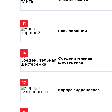
11
Блок поршней
14
Соеденительная
шестеренка
17
Корпус гидронасоса