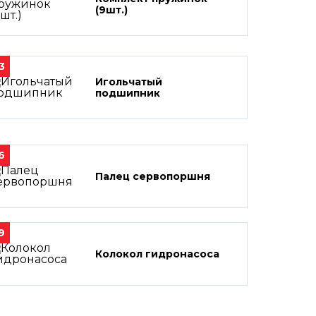
(9шт.)
3
Игольчатый
подшипник
6
Палец сервопоршня
9
Колокол гидронасоса