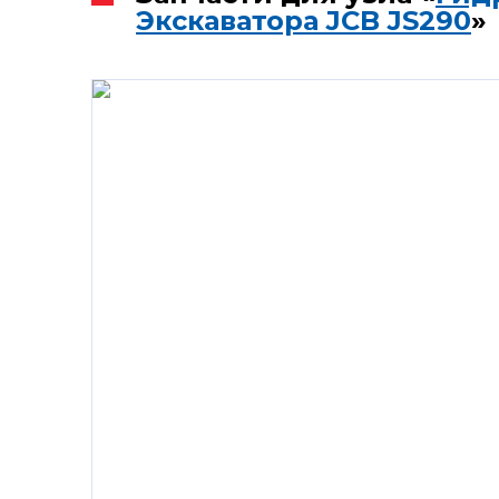
Экскаватора JCB JS290
»