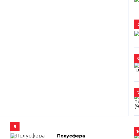
9
1
Полусфера