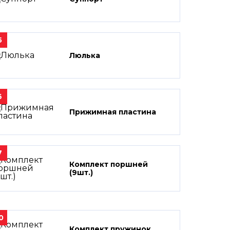
5
Люлька
6
Прижимная пластина
7
Комплект поршней
(9шт.)
0
Комплект пружинок