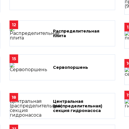
12
1
Распределительная
плита
15
1
Сервопоршень
1
18
Центральная
(распределительная)
секция гидронасоса