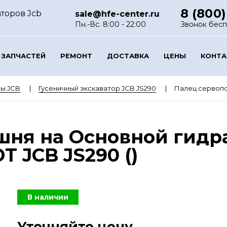
8 (800)
торов Jcb
sale@hfe-center.ru
Пн.-Вс. 8:00 - 22:00
Звонок бес
 ЗАПЧАСТЕЙ
РЕМОНТ
ДОСТАВКА
ЦЕНЫ
КОНТ
ы JCB
Гусеничный экскаватор JCB JS290
Палец сервопор
шня на Основной гидр
T JCB JS290 ()
В наличии
Уточняйте цену