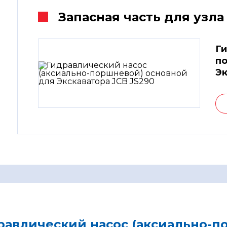
Запасная часть для узла
Ги
по
Эк
равлический насос (аксиально-п