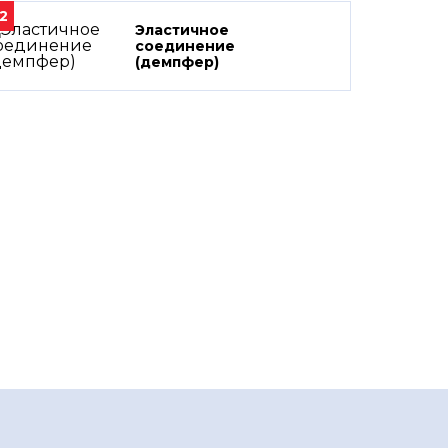
2
Эластичное
соединение
(демпфер)