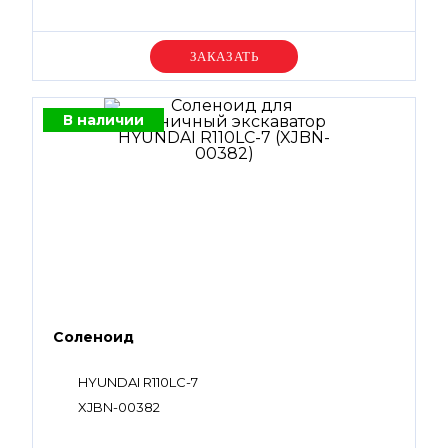
Уточняйте цену
В наличии
Соленоид
HYUNDAI R110LC-7
XJBN-00382