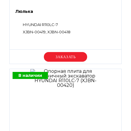
Люлька
HYUNDAI R110LC-7
XJBN-00419, XJBN-00418
Уточняйте цену
В наличии