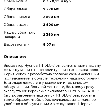
Объем ковша
0,3 - 0,59 м.куб
Общая длина
7 270 мм
Общая ширина
2 590 мм
Общая высота
2 800 мм
Радиус обратного
2 380 мм
поворота
Высота копания
8,07 м
Описание:
Экскаватор Hyundai R110LC-7 относится к наименьшему
сегменту машин в категории гусеничных экскаваторов.
Серия Robex 7 разработана согласно самым новейшим
исследованиям в области технологий машиностроения.
Благодаря лёгкости в управлении и техническом
обслуживании, большой мощности, большому сроку
эксплуатации корейские экскаваторы HYUNDAI R110-7
быстро завоевали наш рынок. R110LC-7 разработаны
таким образом, чтобы обеспечивалось максимальное
удобство в обслуживании и эксплуатации. Широко