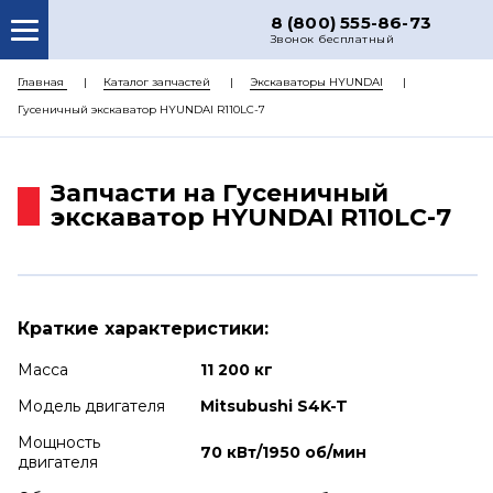
8 (800) 555-86-73
Звонок бесплатный
О НАС
Главная
Каталог запчастей
Экскаваторы HYUNDAI
Гусеничный экскаватор HYUNDAI R110LC-7
КАТАЛОГ ЗАПЧАСТЕЙ
РЕМОНТ
Запчасти на Гусеничный
ДОСТАВКА
экскаватор HYUNDAI R110LC-7
ЦЕНЫ
КОНТАКТЫ
Краткие характеристики:
Масса
11 200 кг
Модель двигателя
Mitsubushi S4K-T
Мощность
70 кВт/1950 об/мин
двигателя