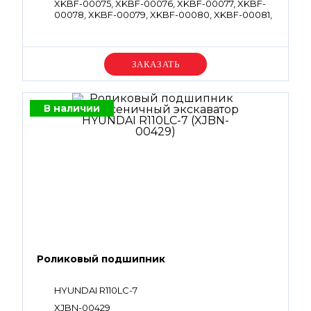
XKBF-00075, XKBF-00076, XKBF-00077, XKBF-
00078, XKBF-00079, XKBF-00080, XKBF-00081,
XKBF-00082, XKBF-00083, XKBF-00084, XKBF-
00085, XKBF-00086, XKBF-00087, XKBF-
00088, XKBF-00089, XKBF-00090, XKBF-00615,
XKBF-00618, XKBF-00936, XKBF-00937, XKBF-
Уточняйте цену
00939, XKBF-00940, XKBF-00941, XKBF-00942,
XKBF-00943, XKBF-00944, XKBF-00949, XKBF-
00958, XKBF-00962, XKBF-00964, 40110040014,
40110040015, 40050110003, XKBF-01183, XKBF-
В наличии
01215, XKBF-01423, XKCG-00056, XKCG-00057,
XKCG-00059, XKCG-00060, XKCG-00065, XKCG-
00066, XKCG-00070, XKCG-00103, XKCG-00257,
XKCG-00461, XKCG-00463, XKCG-00528, XKCG-
00529, XKCG-00530, XKCG-00065, XKCG-00533,
XKCG-00070
Роликовый подшипник
HYUNDAI R110LC-7
XJBN-00429