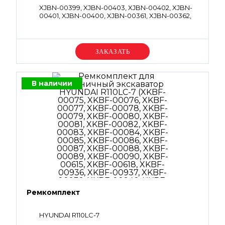
XJBN-00399, XJBN-00403, XJBN-00402, XJBN-
00401, XJBN-00400, XJBN-00361, XJBN-00362,
XJBN-00097, XJBN-00879, XJBN-00398, XJBN-
00397, XJBN-00399, OORBP8, OORBP11,
OORBP16, OORBP18, OORBG30, OORBG85,
OORBG115, OORBG120, OT2BP16, OT2BG30,
Уточняйте цену
PTCV35V
В наличии
Ремкомплект
HYUNDAI R110LC-7