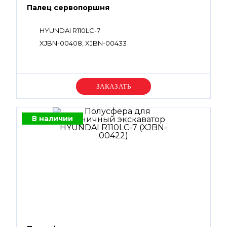
Палец сервопоршня
HYUNDAI R110LC-7
XJBN-00408, XJBN-00433
Уточняйте цену
В наличии