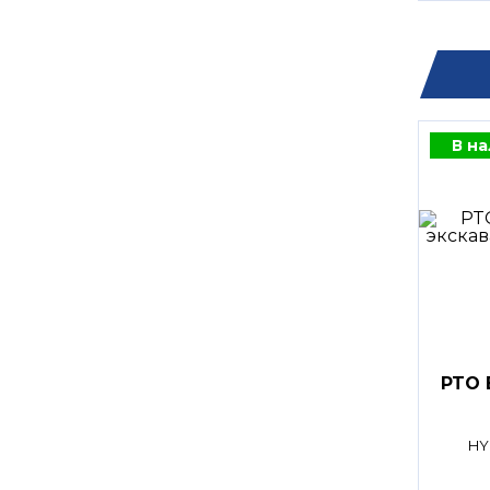
В н
PTO 
HY