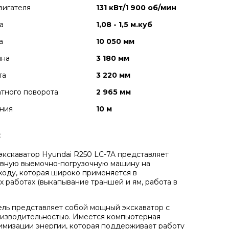
вигателя
131 кВт/1 900 об/мин
а
1,08 - 1,5 м.куб
а
10 050 мм
ина
3 180 мм
та
3 220 мм
тного поворота
2 965 мм
ния
10 м
:
экскаватор Hyundai
R250
LC-7A представляет
ивную выемочно-погрузочную машину на
ходу, которая широко применяется в
х работах (выкапывание траншей и ям, работа в
ль представляет собой мощный экскаватор с
изводительностью. Имеется компьютерная
имизации энергии, которая поддерживает работу