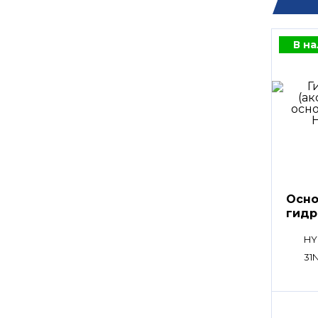
В н
Осно
гидр
HY
31