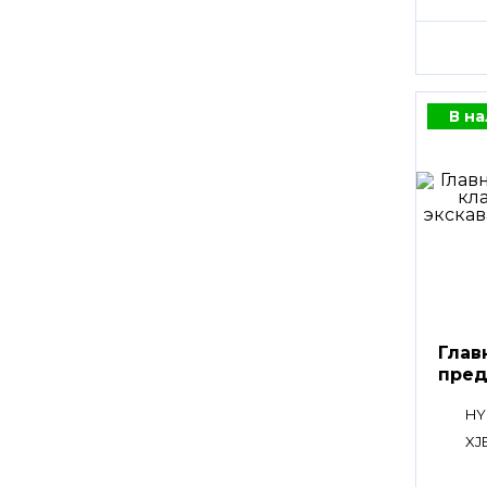
В н
Глав
пред
клап
HY
XJ