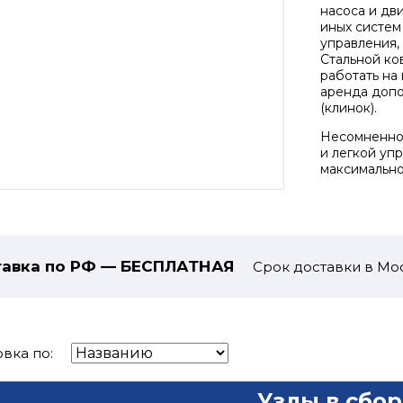
насоса и дв
иных систем
управления,
Стальной ко
работать на
аренда допо
(клинок).
Несомненное
и легкой уп
максимально
авка по РФ — БЕСПЛАТНАЯ
Срок доставки в Мос
вка по:
Узлы в сбор