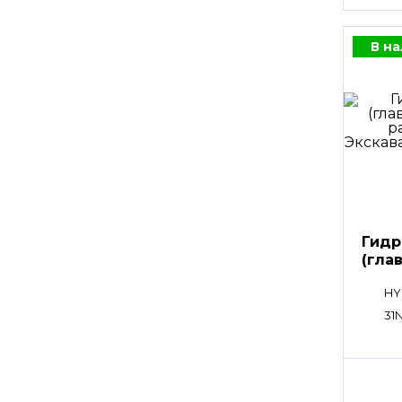
В н
Гидр
(гла
расп
HY
31N