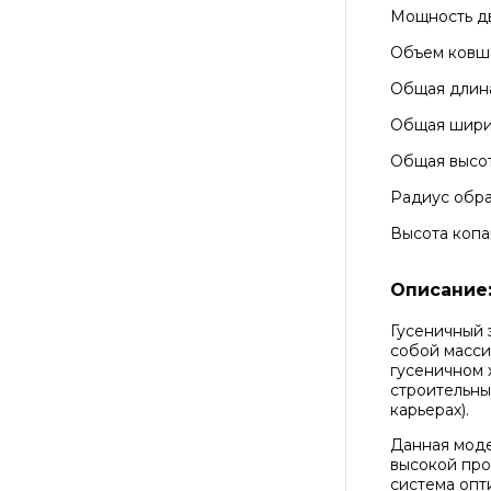
Мощность д
Объем ковш
Общая длин
Общая шир
Общая высо
Радиус обра
Высота копа
Описание
Гусеничный 
собой масс
гусеничном 
строительны
карьерах).
Данная моде
высокой про
система опт