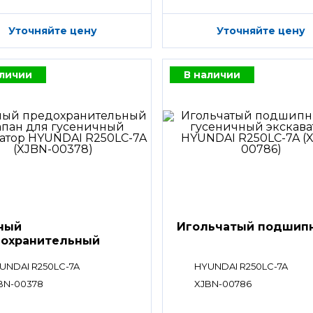
Уточняйте цену
Уточняйте цену
аличии
В наличии
ный
Игольчатый подшип
охранительный
ан
UNDAI R250LC-7A
HYUNDAI R250LC-7A
BN-00378
XJBN-00786