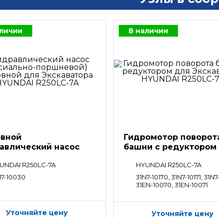
аличии
В наличии
вной
Гидромотор поворот
авлический насос
башни с редуктором
UNDAI R250LC-7A
HYUNDAI R250LC-7A
N7-10030
31N7-10170, 31N7-10171, 31N7
31EN-10070, 31EN-10071
Уточняйте цену
Уточняйте цену