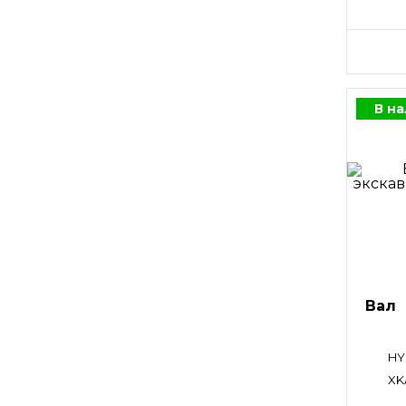
В н
Вал
HY
XK