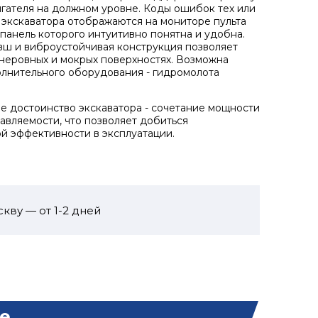
игателя на должном уровне. Коды ошибок тех или
 экскаватора отображаются на мониторе пульта
 панель которого интуитивно понятна и удобна.
вш и виброустойчивая конструкция позволяет
 неровных и мокрых поверхностях. Возможна
лнительного оборудования - гидромолота
 достоинство экскаватора - сочетание мощности
равляемости, что позволяет добиться
й эффективности в эксплуатации.
кву — от 1-2 дней
е