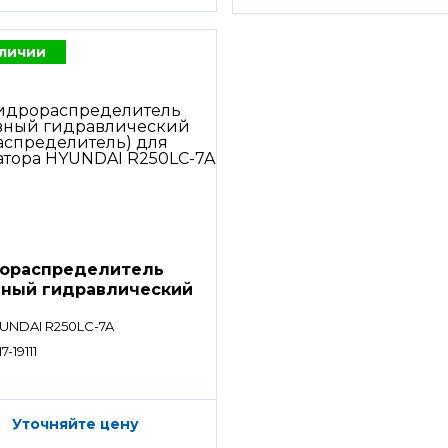
аличии
ораспределитель
вный гидравлический
ределитель)
UNDAI R250LC-7A
7-19111
Уточняйте цену