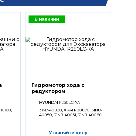
В наличии
а
Гидромотор хода с
редуктором
HYUNDAI R250LC-7A
-10160,
31N7-40020, XKAH-00870, 31N8-
40050, 31N8-40051, 31N8-40060,
31N8-40061, 31N8-40070, 31N8-
40071
Уточняйте цену