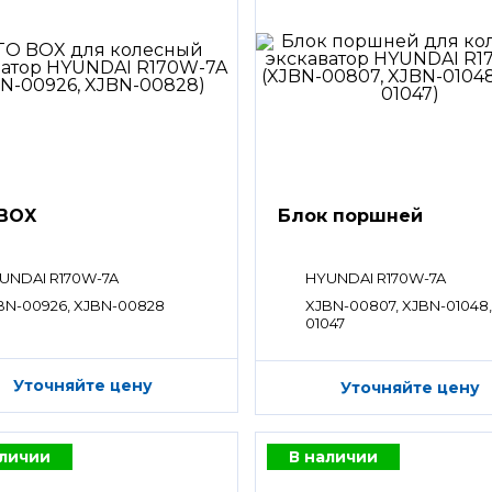
BOX
Блок поршней
UNDAI R170W-7A
HYUNDAI R170W-7A
BN-00926, XJBN-00828
XJBN-00807, XJBN-01048,
01047
Уточняйте цену
Уточняйте цену
аличии
В наличии