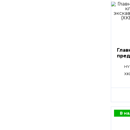
Глав
пред
клап
HY
XK
В н