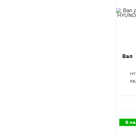
Вал
HY
XK
В н