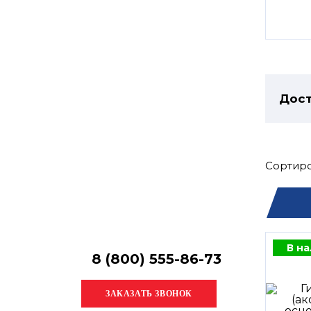
Остались
вопросы?
Получите консультацию
специалиста!
Дост
Сортиро
В н
8 (800) 555-86-73