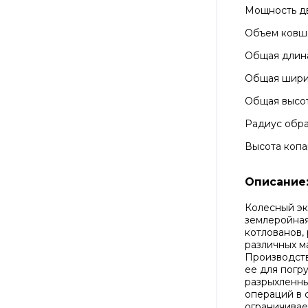
Мощность д
Объем ковш
Общая длин
Общая шир
Общая высо
Радиус обра
Высота копа
Описание
Колесный эк
землеройная
котлованов, 
различных ма
Производст
ее для погр
разрыхленны
операций в 
ограничивае