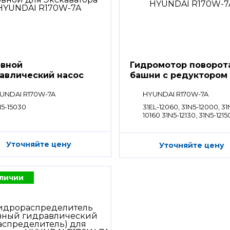
вной
Гидромотор поворот
авлический насос
башни с редуктором
UNDAI R170W-7A
HYUNDAI R170W-7A
N5-15030
31EL-12060, 31N5-12000, 31
10160 31N5-12130, 31N5-1215
10180
Уточняйте цену
Уточняйте цену
аличии