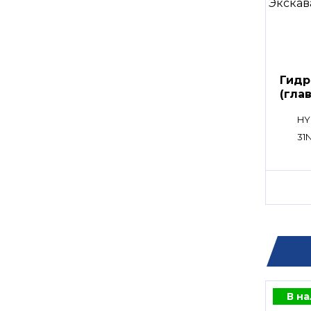
Гидр
(гла
расп
HY
31N
В н