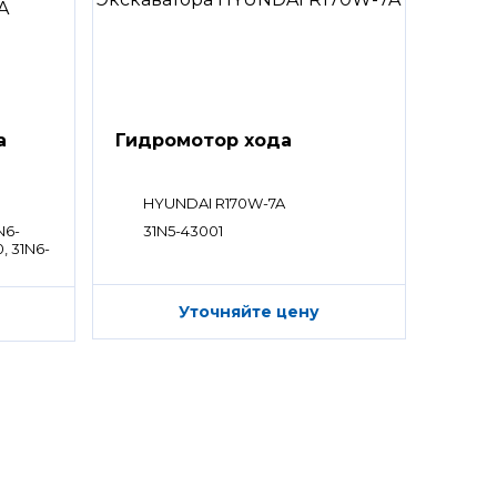
а
Гидромотор хода
HYUNDAI R170W-7A
N6-
31N5-43001
0, 31N6-
Уточняйте цену