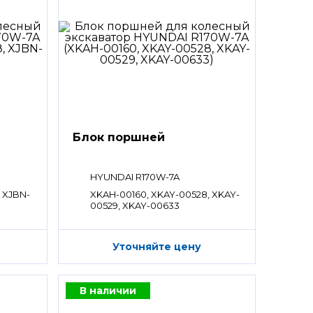
Блок поршней
HYUNDAI R170W-7A
 XJBN-
XKAH-00160, XKAY-00528, XKAY-
00529, XKAY-00633
Уточняйте цену
В наличии