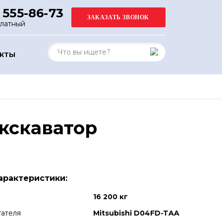
 555-86-73
платный
АКТЫ
кскаватор
арактеристики:
16 200 кг
гателя
Mitsubishi D04FD-TAA