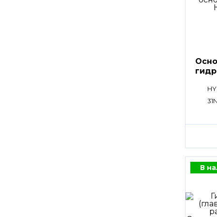
Осно
гидр
HY
31
В н