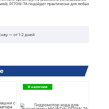
орией). R170W-7A подойдет практически для любых
кву — от 1-2 дней
е
В наличии