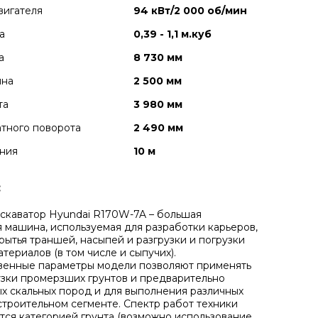
вигателя
94 кВт/2 000 об/мин
а
0,39 - 1,1 м.куб
а
8 730 мм
ина
2 500 мм
та
3 980 мм
тного поворота
2 490 мм
ния
10 м
:
скаватор Hyundai R170W-7A – большая
 машина, используемая для разработки карьеров,
рытья траншей, насыпей и разгрузки и погрузки
териалов (в том числе и сыпучих).
венные параметры модели позволяют применять
узки промерзших грунтов и предварительно
х скальных пород и для выполнения различных
строительном сегменте. Спектр работ техники
тся категорией грунта (возможно использование