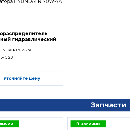
ораспределитель
вный гидравлический
ределитель)
UNDAI R170W-7A
5-15120
Уточняйте цену
Запчасти
аличии
В наличии