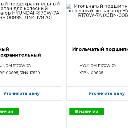
ный
Игольчатый подшип
охранительный
ан
UNDAI R170W-7A
HYUNDAI R170W-7A
BF-00895, 31N4-17820
XJBN-00805
Уточняйте цену
Уточняйте цену
аличии
В наличии