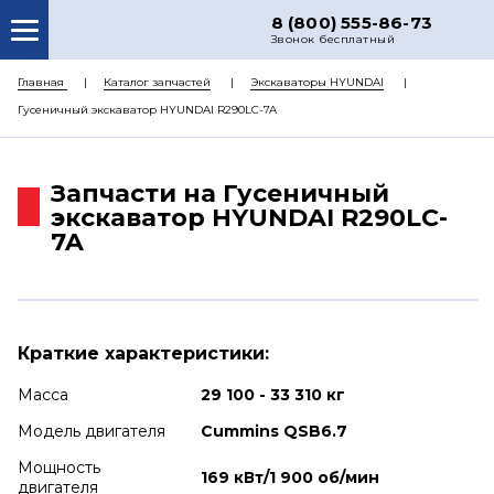
8 (800) 555-86-73
Звонок бесплатный
О НАС
Главная
Каталог запчастей
Экскаваторы HYUNDAI
Гусеничный экскаватор HYUNDAI R290LC-7A
КАТАЛОГ ЗАПЧАСТЕЙ
РЕМОНТ
Запчасти на Гусеничный
ДОСТАВКА
экскаватор HYUNDAI R290LC-
7A
ЦЕНЫ
КОНТАКТЫ
Краткие характеристики:
Масса
29 100 - 33 310 кг
Модель двигателя
Cummins QSB6.7
Мощность
169 кВт/1 900 об/мин
двигателя