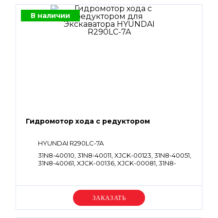
В наличии
Гидромотор хода с редуктором
HYUNDAI R290LC-7A
31N8-40010, 31N8-40011, XJCK-00123, 31N8-40051,
31N8-40061, XJCK-00136, XJCK-00081, 31N8-
40071
Уточняйте цену