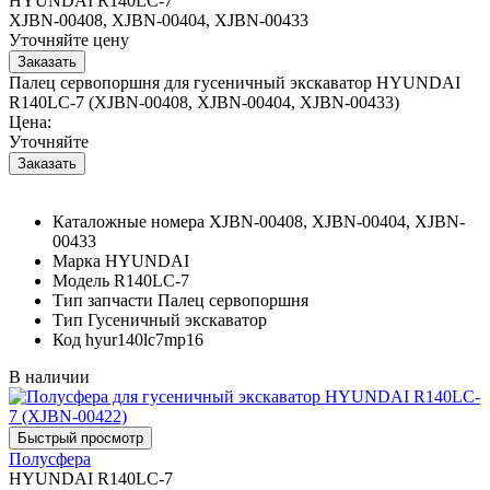
HYUNDAI R140LC-7
XJBN-00408, XJBN-00404, XJBN-00433
Уточняйте цену
Палец сервопоршня для гусеничный экскаватор HYUNDAI
R140LC-7 (XJBN-00408, XJBN-00404, XJBN-00433)
Цена:
Уточняйте
Каталожные номера
XJBN-00408, XJBN-00404, XJBN-
00433
Марка
HYUNDAI
Модель
R140LC-7
Тип запчасти
Палец сервопоршня
Тип
Гусеничный экскаватор
Код
hyur140lc7mp16
В наличии
Полусфера
HYUNDAI R140LC-7