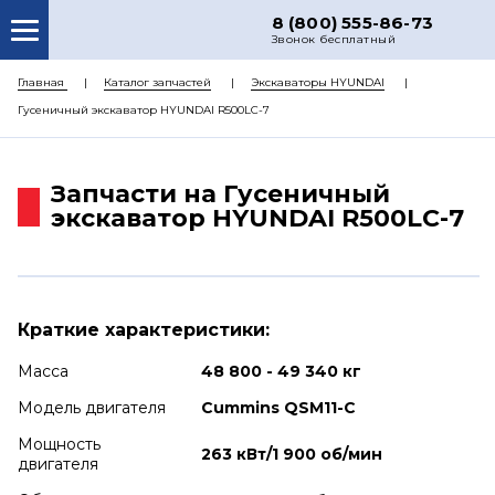
8 (800) 555-86-73
Звонок бесплатный
О НАС
Главная
Каталог запчастей
Экскаваторы HYUNDAI
Гусеничный экскаватор HYUNDAI R500LC-7
КАТАЛОГ ЗАПЧАСТЕЙ
РЕМОНТ
Запчасти на Гусеничный
ДОСТАВКА
экскаватор HYUNDAI R500LC-7
ЦЕНЫ
КОНТАКТЫ
Краткие характеристики:
Масса
48 800 - 49 340 кг
Модель двигателя
Cummins QSM11-C
Мощность
263 кВт/1 900 об/мин
двигателя