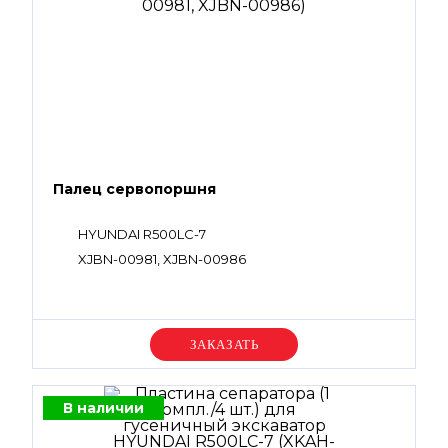
Палец сервопоршня
HYUNDAI R500LC-7
XJBN-00981, XJBN-00986
Уточняйте цену
В наличии