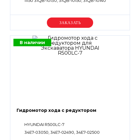
11150 31QB-10130, 31QB-10150, 31QB-10140
Уточняйте цену
В наличии
Гидромотор хода с редуктором
HYUNDAI R500LC-7
34E7-03050, 34E7-02490, 34E7-02500