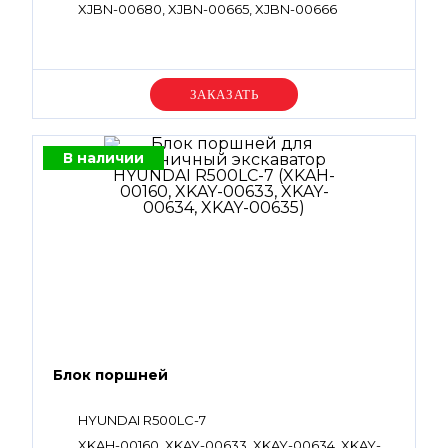
XJBN-00680, XJBN-00665, XJBN-00666
Уточняйте цену
В наличии
Блок поршней
HYUNDAI R500LC-7
XKAH-00160, XKAY-00633, XKAY-00634, XKAY-