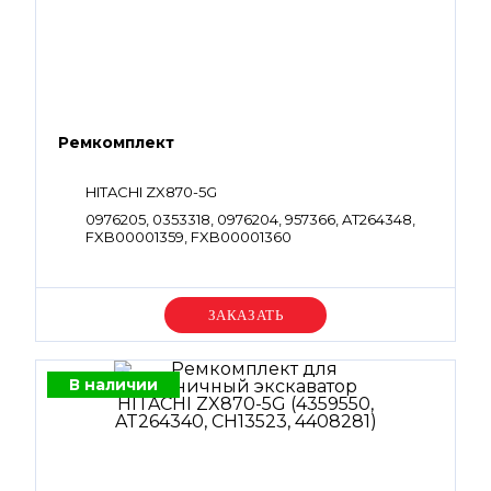
Ремкомплект
HITACHI ZX870-5G
0976205, 0353318, 0976204, 957366, AT264348,
FXB00001359, FXB00001360
Уточняйте цену
В наличии