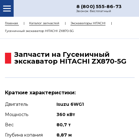
8 (800) 555-86-73
Звонок бесплатный
О НАС
Главная
Каталог запчастей
Экскаваторы HITACHI
Гусеничный экскаватор HITACHI ZX870-5G
КАТАЛОГ ЗАПЧАСТЕЙ
РЕМОНТ
Запчасти на Гусеничный
ДОСТАВКА
экскаватор HITACHI ZX870-5G
ЦЕНЫ
КОНТАКТЫ
Краткие характеристики:
Двигатель
Isuzu 6WG1
Мощность
360 кВт
Вес
80,7 т
Глубина копания
8,87 м