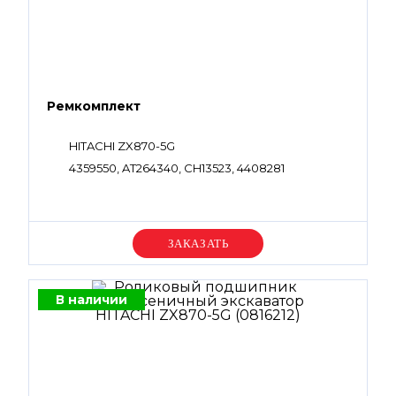
Ремкомплект
HITACHI ZX870-5G
4359550, AT264340, CH13523, 4408281
Уточняйте цену
В наличии