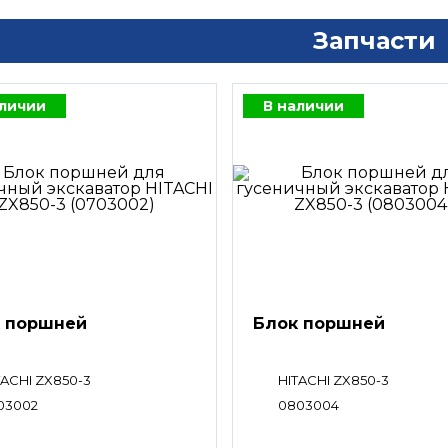
Запчасти
аличии
В наличии
 поршней
Блок поршней
TACHI ZX850-3
HITACHI ZX850-3
03002
0803004