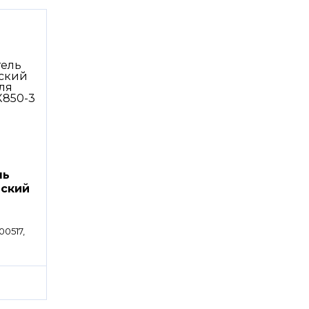
ль
еский
00517,