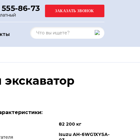
 555-86-73
платный
АКТЫ
 экскаватор
арактеристики:
82 200 кг
Isuzu AH-6WG1XYSA-
гателя