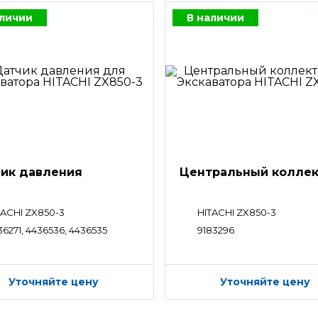
аличии
В наличии
ик давления
Центральный колле
TACHI ZX850-3
HITACHI ZX850-3
36271, 4436536, 4436535
9183296
Уточняйте цену
Уточняйте цену