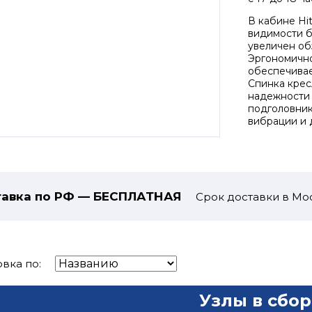
В кабине Hi
видимости б
увеличен об
Эргономичн
обеспечивае
Спинка крес
надежности 
подголовник
вибрации и 
авка по РФ — БЕСПЛАТНАЯ
Срок доставки в Мос
вка по:
Узлы в сбор