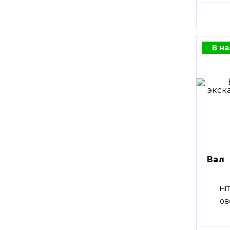
В н
Вал
HI
08