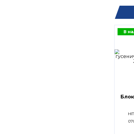
В н
Блок
HI
07