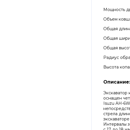
Мощность д
Объем ковш
Общая длин
Общая шир
Общая высо
Радиус обра
Высота копа
Описание
Экскаватор 
оснащен че
Isuzu AH-6W
непосредств
стрела длино
экскаваторе
Интервалы з
с 17 до 18 ча