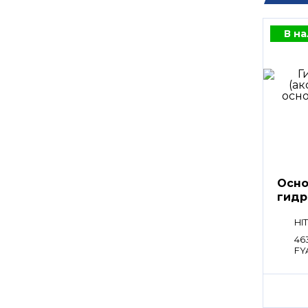
В н
Осно
гидр
K3V2
HI
46
FY