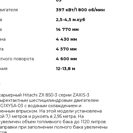
03
вигателя
397 кВт/1 800 об/мин
а
2,5-4,5 м.куб
а
14 770 мм
ина
4 430 мм
та
4 570 мм
тного поворота
4 600 мм
ния
12-13,8 м
:
карьерный Hitachi ZX 850-3 серии ZAXIS-3
тырехтактным шестицилиндровым двигателем
G1XYSA-03 с водяным охлаждением и
енным впрыском. На этой модели установлена
й 7,1 метров и рукоять в 2,95 метра. На
 увеличен объем топливного бака до 1120 литров.
аправки при заполнении полного бака увеличены
сов.