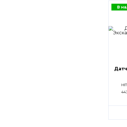
В н
Датч
HI
44