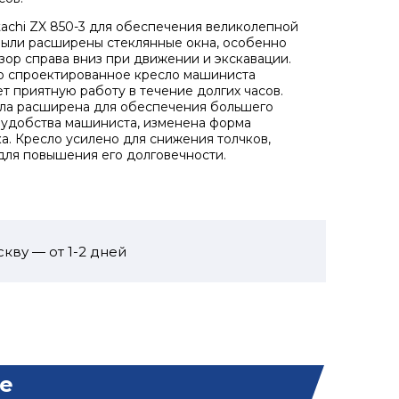
tachi ZX 850-3 для обеспечения великолепной
ыли расширены стеклянные окна, особенно
зор справа вниз при движении и экскавации.
о спроектированное кресло машиниста
т приятную работу в течение долгих часов.
ла расширена для обеспечения большего
удобства машиниста, изменена форма
а. Кресло усилено для снижения толчков,
для повышения его долговечности.
кву — от 1-2 дней
е