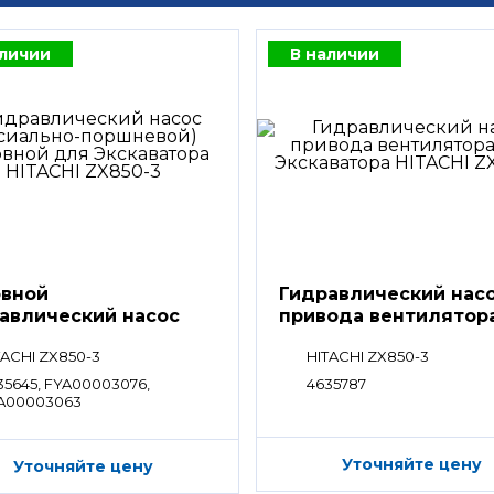
аличии
В наличии
вной
Гидравлический нас
авлический насос
привода вентилятор
80SH
TACHI ZX850-3
HITACHI ZX850-3
35645, FYA00003076,
4635787
A00003063
Уточняйте цену
Уточняйте цену