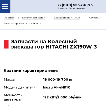
8 (800) 555-86-73
Звонок бесплатный
О НАС
Главная
Каталог запчастей
Экскаваторы HITACHI
Колесный
экскаватор HITACHI ZX190W-3
КАТАЛОГ ЗАПЧАСТЕЙ
РЕМОНТ
Запчасти на Колесный
ДОСТАВКА
экскаватор HITACHI ZX190W-3
ЦЕНЫ
КОНТАКТЫ
Краткие характеристики:
Масса
18 000-19 700 кг
Модель двигателя
Isuzu AI-4HK1X
Мощность
122 кВт/2 000 об/мин
двигателя