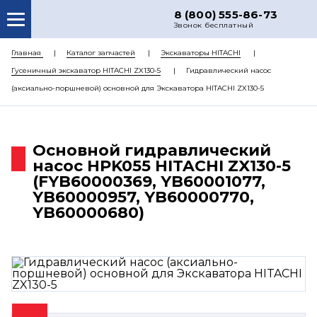
8 (800) 555-86-73
Звонок бесплатный
О НАС
Главная
Каталог запчастей
Экскаваторы HITACHI
Гусеничный экскаватор HITACHI ZX130-5
Гидравлический насос
КАТАЛОГ ЗАПЧАСТЕЙ
(аксиально-поршневой) основной для Экскаватора HITACHI ZX130-5
РЕМОНТ
ДОСТАВКА
Основной гидравлический
ЦЕНЫ
насос HPK055 HITACHI ZX130-5
(FYB60000369, YB60001077,
КОНТАКТЫ
YB60000957, YB60000770,
YB60000680)