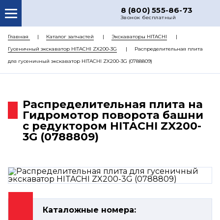
8 (800) 555-86-73
Звонок бесплатный
О НАС
Главная
Каталог запчастей
Экскаваторы HITACHI
Гусеничный экскаватор HITACHI ZX200-3G
Распределительная плита
КАТАЛОГ ЗАПЧАСТЕЙ
для гусеничный экскаватор HITACHI ZX200-3G (0788809)
РЕМОНТ
ДОСТАВКА
Распределительная плита на
ЦЕНЫ
Гидромотор поворота башни
с редуктором HITACHI ZX200-
КОНТАКТЫ
3G (0788809)
Каталожные номера: