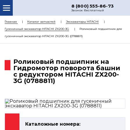
8 (800) 555-86-73
Звонок бесплатный
О НАС
Главная
Каталог запчастей
Экскаваторы HITACHI
Гусеничный экскаватор HITACHI ZX200-3G
Роликовый подшипник для
КАТАЛОГ ЗАПЧАСТЕЙ
гусеничный экскаватор HITACHI ZX200-3G (0788811)
РЕМОНТ
ДОСТАВКА
Роликовый подшипник на
ЦЕНЫ
Гидромотор поворота башни
с редуктором HITACHI ZX200-
КОНТАКТЫ
3G (0788811)
Каталожные номера: