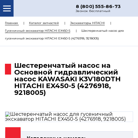
8 (800) 555-86-73
Звонок бесплатный
О НАС
Главная
Каталог запчастей
Экскаваторы HITACHI
Гусеничный экскаватор HITACHI EX450-5
Шестеренчатый насос для
КАТАЛОГ ЗАПЧАСТЕЙ
гусеничный экскаватор HITACHI EX450-5 (4276918, 9218005)
РЕМОНТ
ДОСТАВКА
Шестеренчатый насос на
ЦЕНЫ
Основной гидравлический
насос KAWASAKI K3V180DTH
КОНТАКТЫ
HITACHI EX450-5 (4276918,
9218005)