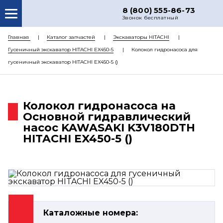
8 (800) 555-86-73
Звонок бесплатный
О НАС
Главная
Каталог запчастей
Экскаваторы HITACHI
Гусеничный экскаватор HITACHI EX450-5
Колокол гидронасоса для
КАТАЛОГ ЗАПЧАСТЕЙ
гусеничный экскаватор HITACHI EX450-5 ()
РЕМОНТ
ДОСТАВКА
Колокол гидронасоса на
ЦЕНЫ
Основной гидравлический
насос KAWASAKI K3V180DTH
КОНТАКТЫ
HITACHI EX450-5 ()
Каталожные номера: