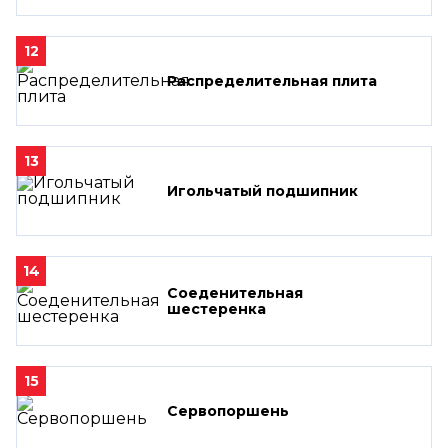
12
Распределительная плита
13
Игольчатый подшипник
14
Соеденительная
шестеренка
15
Сервопоршень