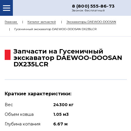
8 (800) 555-86-73
Звонок бесплатный
О НАС
Главная
Каталог запчастей
Экскаваторы DAEWOO-DOOSAN
Гусеничный экскаватор DAEWOO-DOOSAN DX235LCR
КАТАЛОГ ЗАПЧАСТЕЙ
РЕМОНТ
Запчасти на Гусеничный
ДОСТАВКА
экскаватор DAEWOO-DOOSAN
DX235LCR
ЦЕНЫ
КОНТАКТЫ
Краткие характеристики:
Вес
24300 кг
Объем ковша
1.05 м3
Глубина копания
6.67 м