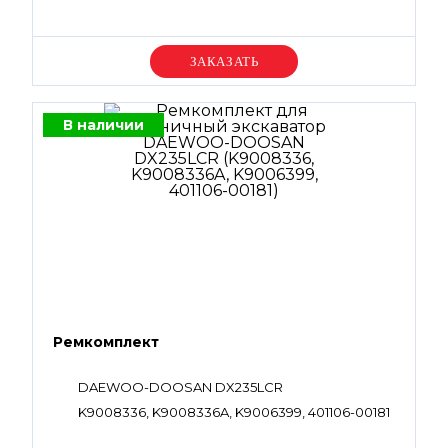
Уточняйте цену
В наличии
Ремкомплект
DAEWOO-DOOSAN DX235LCR
K9008336, K9008336A, K9006399, 401106-00181