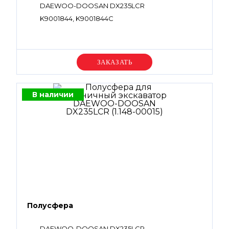
DAEWOO-DOOSAN DX235LCR
K9001844, K9001844C
Уточняйте цену
В наличии
Полусфера
DAEWOO-DOOSAN DX235LCR