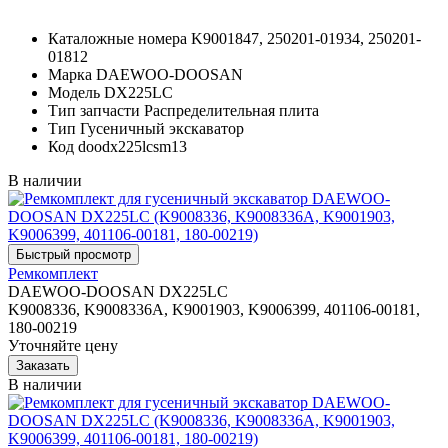
Каталожные номера
K9001847, 250201-01934, 250201-
01812
Марка
DAEWOO-DOOSAN
Модель
DX225LC
Тип запчасти
Распределительная плита
Тип
Гусеничный экскаватор
Код
doodx225lcsm13
В наличии
Ремкомплект
DAEWOO-DOOSAN DX225LC
K9008336, K9008336A, K9001903, K9006399, 401106-00181,
180-00219
Уточняйте цену
В наличии