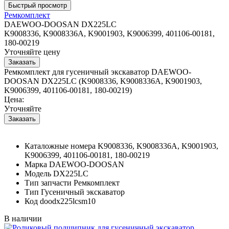
Ремкомплект
DAEWOO-DOOSAN DX225LC
K9008336, K9008336A, K9001903, K9006399, 401106-00181,
180-00219
Уточняйте цену
Ремкомплект для гусеничный экскаватор DAEWOO-
DOOSAN DX225LC (K9008336, K9008336A, K9001903,
K9006399, 401106-00181, 180-00219)
Цена:
Уточняйте
Каталожные номера
K9008336, K9008336A, K9001903,
K9006399, 401106-00181, 180-00219
Марка
DAEWOO-DOOSAN
Модель
DX225LC
Тип запчасти
Ремкомплект
Тип
Гусеничный экскаватор
Код
doodx225lcsm10
В наличии