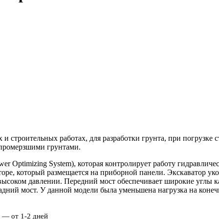
 и строительных работах, для разработки грунта, при погрузке 
 промерзшими грунтами.
er Optimizing System), которая контролирует работу гидравличе
оре, который размещается на приборной панели. Экскаватор ук
ысоком давлении. Передний мост обеспечивает широкие углы ка
дний мост. У данной модели была уменьшена нагрузка на конечн
 — от 1-2 дней