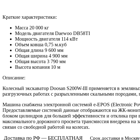
Краткие характеристики:
Масса
20 000 кг
Модель двигателя
Daewoo DB58TI
Мощность двигателя
114 кВт
Объем ковша
0,75 м.куб
Общая длина
9 600 мм
Общая ширина
4 900 мм
Общая высота
3 790 мм
Высота копания
10 м
Описание:
Колесный экскаватор Doosan S200W-III применяется в земляных
разгрузочных работах с разрыхленными скальными породами,
Машина снабжена электронной системой e-EPOS (Electronic Pow
Предоставляемые системой данные отображаются на ЖК-монит
блоком цилиндров для большей эффективности и отклика при в
максимального дорожного просвета трансмиссия внедрена на за
связан со свободной работой на колесах.
Доставка по РФ — БЕСПЛАТНАЯ
Срок доставки в Москву