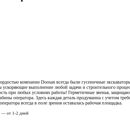
ордостью компании Doosan всегда были гусеничные экскаватор
ы ускоряющие выполнение любой задачи и строительного процесс
ость при любых условиях работы! Герметичные звенья, защищаю
бины оператора. Здесь каждая деталь продуманна с учетом треб
ператора всегда в поле зрения оставалась рабочая площадка.
 — от 1-2 дней