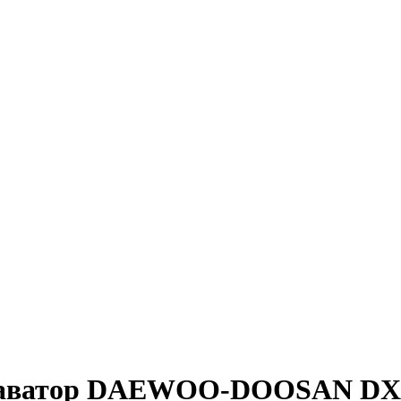
кскаватор DAEWOO-DOOSAN D