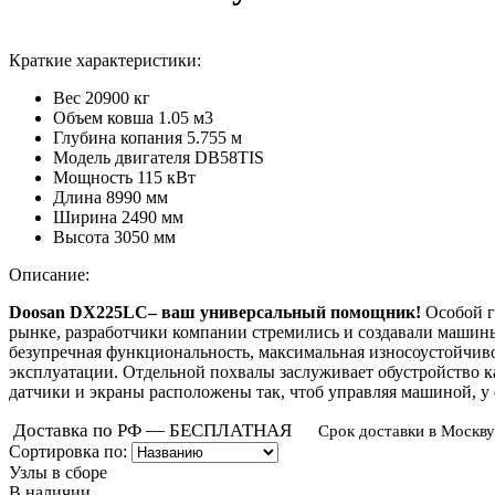
Краткие характеристики:
Вес
20900 кг
Объем ковша
1.05 м3
Глубина копания
5.755 м
Модель двигателя
DB58TIS
Мощность
115 кВт
Длина
8990 мм
Ширина
2490 мм
Высота
3050 мм
Описание:
Doosan DX225LC– ваш универсальный помощник!
Особой г
рынке, разработчики компании стремились и создавали машин
безупречная функциональность, максимальная износоустойчив
эксплуатации. Отдельной похвалы заслуживает обустройство ка
датчики и экраны расположены так, чтоб управляя машиной, у о
Доставка по РФ — БЕСПЛАТНАЯ
Срок доставки в Москву
Сортировка по:
Узлы в сборе
В наличии