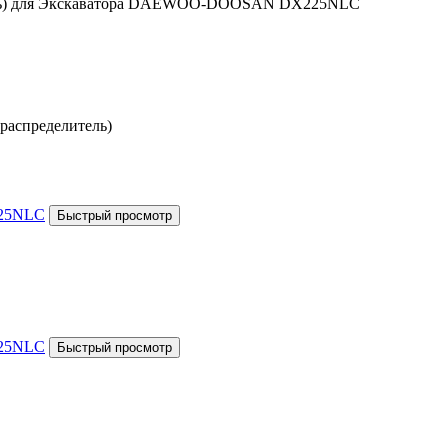
итель) для Экскаватора DAEWOO-DOOSAN DX225NLC
распределитель)