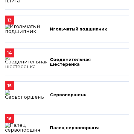
13
Игольчатый подшипник
14
Соеденительная
шестеренка
15
Сервопоршень
16
Палец сервопоршня