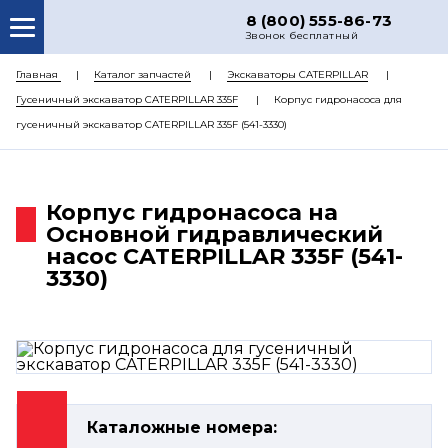
8 (800) 555-86-73
Звонок бесплатный
О НАС
Главная
Каталог запчастей
Экскаваторы CATERPILLAR
Гусеничный экскаватор CATERPILLAR 335F
Корпус гидронасоса для
КАТАЛОГ ЗАПЧАСТЕЙ
гусеничный экскаватор CATERPILLAR 335F (541-3330)
РЕМОНТ
ДОСТАВКА
Корпус гидронасоса на
ЦЕНЫ
Основной гидравлический
насос CATERPILLAR 335F (541-
КОНТАКТЫ
3330)
Каталожные номера: