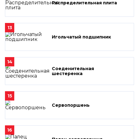
Распределительная плита
13
Игольчатый подшипник
14
Соеденительная
шестеренка
15
Сервопоршень
16