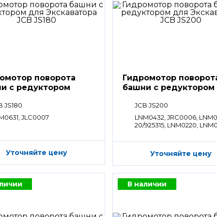
омотор поворота
Гидромотор поворот
и с редуктором
башни с редуктором
B JS180
JCB JS200
M0631, JLC0007
LNM0432, JRC0006, LNM0
20/925315, LNM0220, LNM0
LNM0618
Уточняйте цену
Уточняйте цену
аличии
В наличии