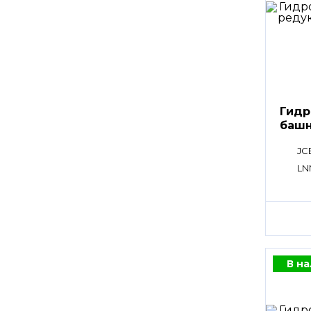
Гидр
башн
JC
LN
В н