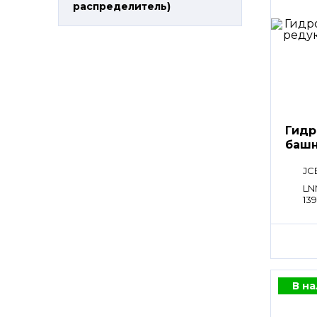
распределитель)
Остались
вопросы?
Получите консультацию
специалиста!
Гидр
башн
JC
LN
139
В н