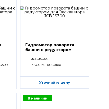
а
Гидромотор поворота
башни с редуктором
JCB JS300
/3509,
KSC0160, KSC0166
Уточняйте цену
В наличии