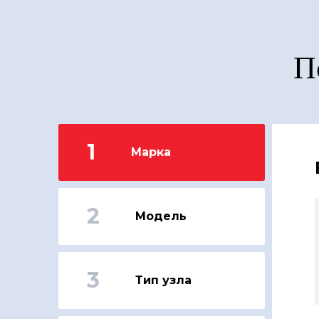
П
1
Марка
2
Модель
3
Тип узла