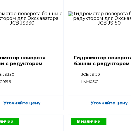
омотор поворота
Гидромотор поворот
и с редуктором
башни с редуктором
B JS330
JCB JS150
C0196
LNM0301
Уточняйте цену
Уточняйте цену
аличии
В наличии