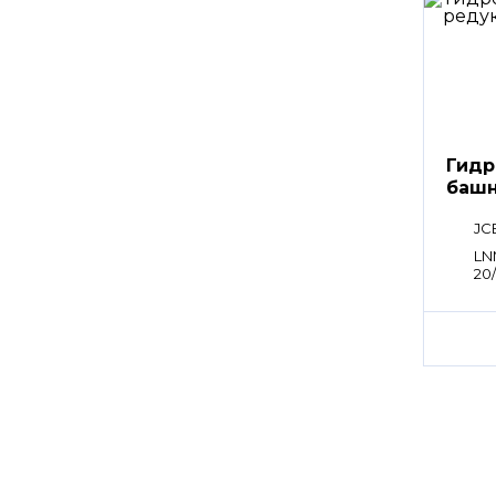
Гидр
башн
JC
LN
20