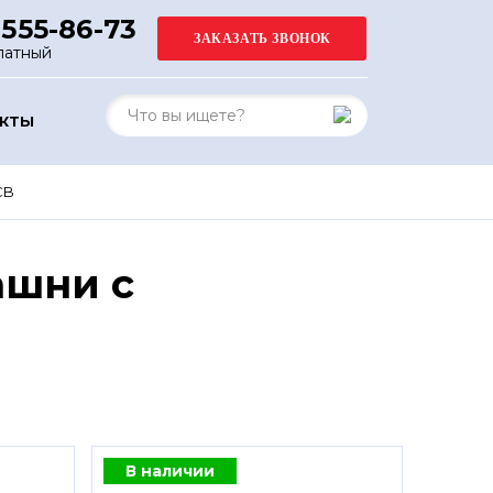
 555-86-73
латный
АКТЫ
CB
ашни с
В наличии