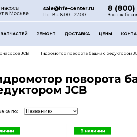
8 (800)
 насосы
sale@hfe-center.ru
нт
в Москве
Пн.-Вс. 8:00 - 22:00
Звонок бесп
 ЗАПЧАСТЕЙ
РЕМОНТ
ДОСТАВКА
ЦЕНЫ
КОНТ
ронасосов JCB
Гидромотор поворота башни с редуктором J
идромотор поворота б
едуктором JCB
вка по:
аличии
В наличии