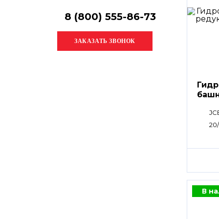
8 (800) 555-86-73
Гидр
башн
JC
20
В н