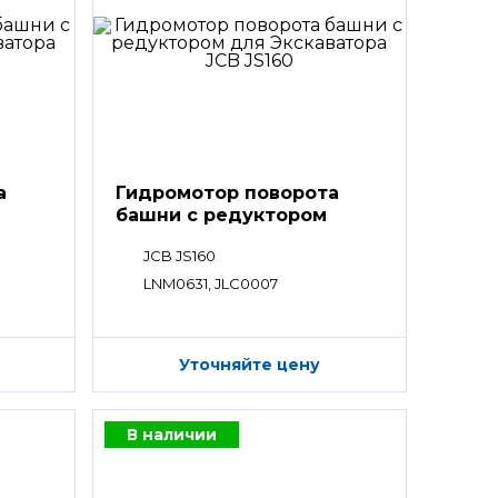
а
Гидромотор поворота
башни с редуктором
JCB JS160
LNM0631, JLC0007
Уточняйте цену
В наличии