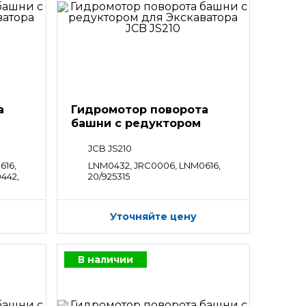
а
Гидромотор поворота
башни с редуктором
JCB JS210
616,
LNM0432, JRC0006, LNM0616,
442,
20/925315
Уточняйте цену
В наличии