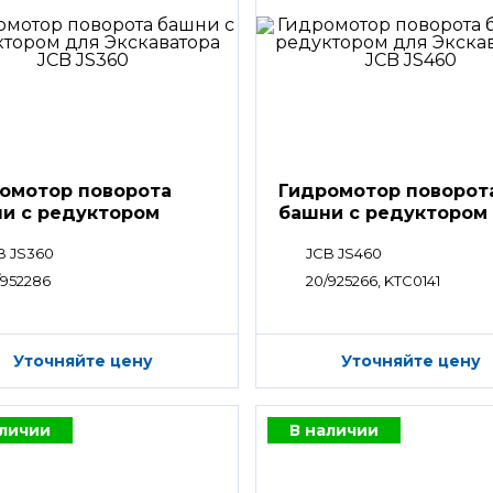
омотор поворота
Гидромотор поворот
и с редуктором
башни с редуктором
B JS360
JCB JS460
/952286
20/925266, KTC0141
Уточняйте цену
Уточняйте цену
аличии
В наличии