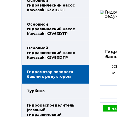
Основной
гидравлический насос
Kawasaki K3V112DT
Основной
гидравлический насос
Kawasaki K3V63DTP
Основной
Гидр
гидравлический насос
башн
Kawasaki K5V80DTP
JC
Гидромотор поворота
KS
башни с редуктором
Турбина
Гидрораспределитель
В н
(главный
гидравлический