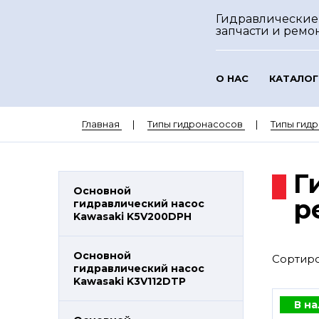
Гидравлические
запчасти и ремо
О НАС
КАТАЛОГ
Главная
Типы гидронасосов
Типы гид
Г
Основной
р
гидравлический насос
Kawasaki K5V200DPH
Основной
Сортиро
гидравлический насос
Kawasaki K3V112DTP
В н