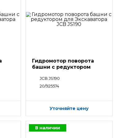
а
Гидромотор поворота
башни с редуктором
JCB JS190
20/925574
Уточняйте цену
В наличии