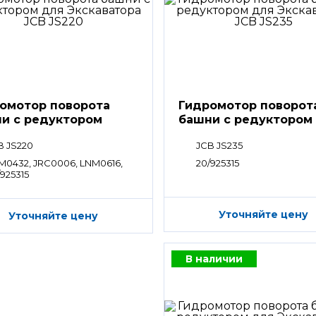
омотор поворота
Гидромотор поворот
и с редуктором
башни с редуктором
B JS220
JCB JS235
M0432, JRC0006, LNM0616,
20/925315
/925315
Уточняйте цену
Уточняйте цену
В наличии