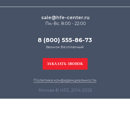
sale@hfe-center.ru
Пн.-Вс. 8:00 - 22:00
8 (800) 555-86-73
Звонок бесплатный
Политика конфиденциальности
Москва © HFE, 2014-2026
Продолжая использовать наш сайт, вы даёте
согласие на обработку файлов cookie в целях
функционирования сайта и сбора статистики в
соответствии с
политикой конфиденциальности
Я согласен