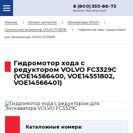
8 (800) 555-86-73
Звонок бесплатный
О НАС
Главная
Каталог запчастей
Экскаваторы VOLVO
Гусеничный экскаватор VOLVO FC3329C
Гидромотор хода с редуктором
КАТАЛОГ ЗАПЧАСТЕЙ
для Экскаватора VOLVO FC3329C
РЕМОНТ
ДОСТАВКА
Гидромотор хода с
ЦЕНЫ
редуктором VOLVO FC3329C
(VOE14566400, VOE14551802,
КОНТАКТЫ
VOE14566401)
Каталожные номера: