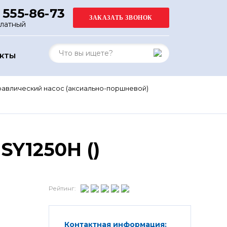
 555-86-73
платный
АКТЫ
равлический насос (аксиально-поршневой)
SY1250H ()
Рейтинг:
Контактная информация: