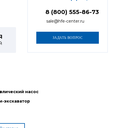
8 (800) 555-86-73
sale@hfe-center.ru
Я
й
влический насос
и-экскаватор