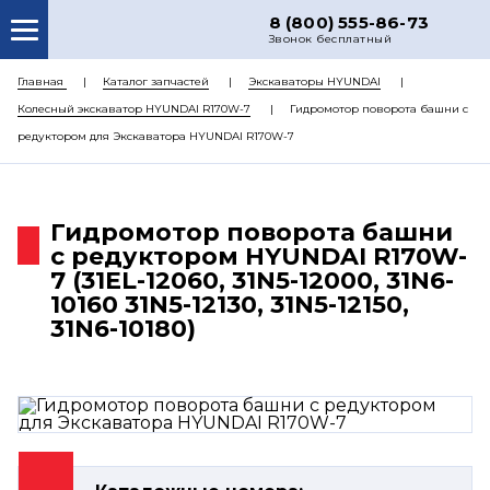
8 (800) 555-86-73
Звонок бесплатный
О НАС
Главная
Каталог запчастей
Экскаваторы HYUNDAI
Колесный экскаватор HYUNDAI R170W-7
Гидромотор поворота башни с
КАТАЛОГ ЗАПЧАСТЕЙ
редуктором для Экскаватора HYUNDAI R170W-7
РЕМОНТ
ДОСТАВКА
Гидромотор поворота башни
ЦЕНЫ
с редуктором HYUNDAI R170W-
7 (31EL-12060, 31N5-12000, 31N6-
КОНТАКТЫ
10160 31N5-12130, 31N5-12150,
31N6-10180)