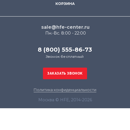
КОРЗИНА
sale@hfe-center.ru
Пн.-Вс. 8:00 - 22:00
8 (800) 555-86-73
Звонок бесплатный
Политика конфиденциальности
Москва © HFE, 2014-2026
Продолжая использовать наш сайт, вы даёте
согласие на обработку файлов cookie в целях
функционирования сайта и сбора статистики в
соответствии с
политикой конфиденциальности