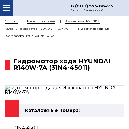
8 (800) 555-86-73
Звонок бесплатный
О НАС
Главная
Каталог запчастей
Экскаваторы HYUNDAI
Колесный экскаватор HYUNDAI R140W-7A
Гидромотор хода для
КАТАЛОГ ЗАПЧАСТЕЙ
Экскаватора HYUNDAI R140W-7A
РЕМОНТ
ДОСТАВКА
Гидромотор хода HYUNDAI
ЦЕНЫ
R140W-7A (31N4-45011)
КОНТАКТЫ
Каталожные номера:
31N4-45011