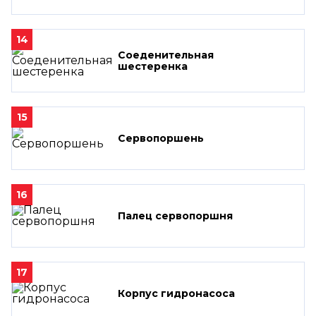
14
Соеденительная
шестеренка
15
Сервопоршень
16
Палец сервопоршня
17
Корпус гидронасоса