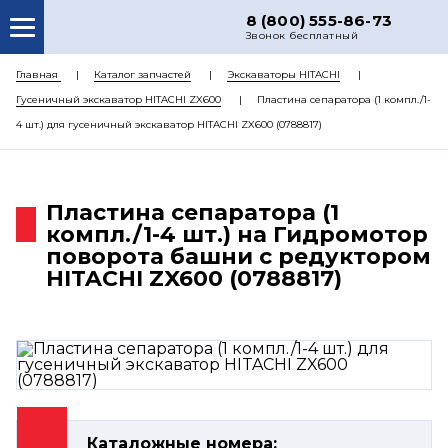
8 (800) 555-86-73
Звонок бесплатный
О НАС
Главная
Каталог запчастей
Экскаваторы HITACHI
Гусеничный экскаватор HITACHI ZX600
Пластина сепаратора (1 компл./1-
КАТАЛОГ ЗАПЧАСТЕЙ
4 шт.) для гусеничный экскаватор HITACHI ZX600 (0788817)
РЕМОНТ
ДОСТАВКА
Пластина сепаратора (1
ЦЕНЫ
компл./1-4 шт.) на Гидромотор
поворота башни с редуктором
КОНТАКТЫ
HITACHI ZX600 (0788817)
Каталожные номера: