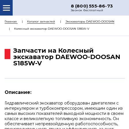
8 (800) 555-86-73
Звонок бесплатный
О НАС
Главная
Каталог запчастей
Экскаваторы DAEWOO-DOOSAN
Колесный экскаватор DAEWOO-DOOSAN S185W-V
КАТАЛОГ ЗАПЧАСТЕЙ
РЕМОНТ
Запчасти на Колесный
ДОСТАВКА
экскаватор DAEWOO-DOOSAN
S185W-V
ЦЕНЫ
КОНТАКТЫ
Описание:
Гидравлический экскаватор оборудован двигателем с
интеркулером и турбокомпрессором, имеющим один из
самых высоких показателей выходной мощности в своем
классе и великолепную топливную экономичность. Он
обеспечивает непревзойденную работоспособность,