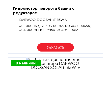
Гидромотор поворота башни с
редуктором
DAEWOO-DOOSAN S185W-V
401-00086B, 170303-00045, 170303-00045A,
404-00017H, K1027956, 130426-00012
Уточняйте цену
В наличии