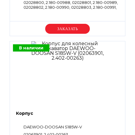
02028800, 2.180-00988, 02028801, 2.180-00989,
02028802, 2.180-00990, 02028803, 2.180-00991,
02028804, 2.180-00992, 02028805, 2.180-00993,
02028806, 2.180-00994, 02028807, 2.180-00995,
02028808, 2.180-00996, 02028809, 2.180-00997,
09084737, 2.180-00998
Уточняйте цену
В наличии
Корпус
DAEWOO-DOOSAN S185W-V
02063901, 2.402-00263