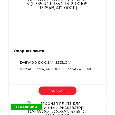
Опорная плита
DAEWOO-DOOSAN S255LC-V
113354C, 113354, 1.412-00109, 113354B, 412-00011
Уточняйте цену
В наличии