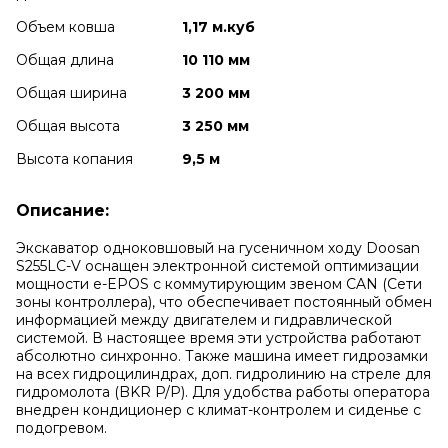
Объем ковша
1,17 м.куб
Общая длина
10 110 мм
Общая ширина
3 200 мм
Общая высота
3 250 мм
Высота копания
9,5 м
Описание:
Экскаватор одноковшовый на гусеничном ходу Doosan
S255LC-V оснащен электронной системой оптимизации
мощности е-EPOS с коммутирующим звеном CAN (Сети
зоны контроллера), что обеспечивает постоянный обмен
информацией между двигателем и гидравлической
системой. В настоящее время эти устройства работают
абсолютно синхронно. Также машина имеет гидрозамки
на всех гидроцилиндрах, доп. гидролинию на стреле для
гидромолота (BKR P/P). Для удобства работы оператора
внедрен кондиционер с климат-контролем и сиденье с
подогревом.