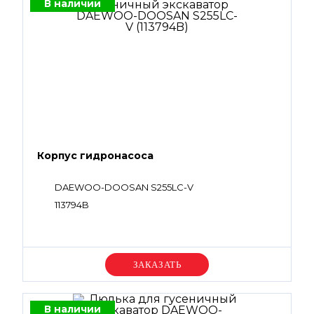
В наличии
Корпус гидронасоса
DAEWOO-DOOSAN S255LC-V
113794B
Уточняйте цену
В наличии