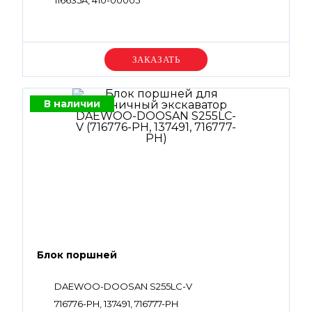
116635A, 410-00005
Уточняйте цену
В наличии
Блок поршней
DAEWOO-DOOSAN S255LC-V
716776-PH, 137491, 716777-PH