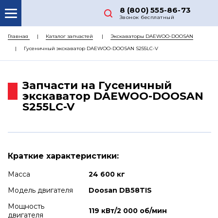
8 (800) 555-86-73
Звонок бесплатный
О НАС
Главная
Каталог запчастей
Экскаваторы DAEWOO-DOOSAN
Гусеничный экскаватор DAEWOO-DOOSAN S255LC-V
КАТАЛОГ ЗАПЧАСТЕЙ
РЕМОНТ
Запчасти на Гусеничный
ДОСТАВКА
экскаватор DAEWOO-DOOSAN
S255LC-V
ЦЕНЫ
КОНТАКТЫ
Краткие характеристики:
Масса
24 600 кг
Модель двигателя
Doosan DB58TIS
Мощность
119 кВт/2 000 об/мин
двигателя