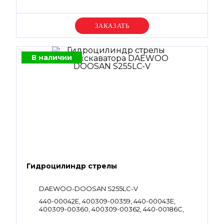
Уточняйте цену
В наличии
Гидроцилиндр стрелы
DAEWOO-DOOSAN S255LC-V
440-00042E, 400309-00359, 440-00043E,
400309-00360, 400309-00362, 440-00186C,
440-00187C, 400309-00363