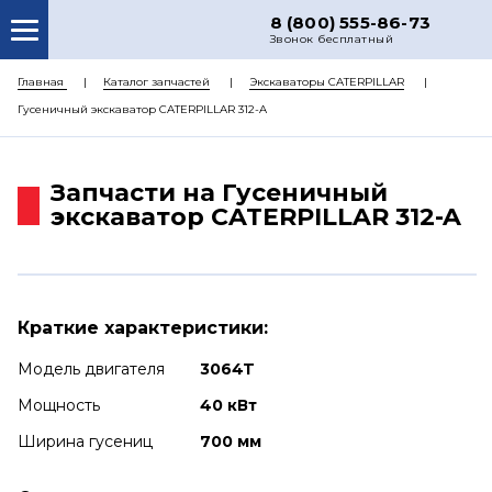
8 (800) 555-86-73
Звонок бесплатный
О НАС
Главная
Каталог запчастей
Экскаваторы CATERPILLAR
Гусеничный экскаватор CATERPILLAR 312-A
КАТАЛОГ ЗАПЧАСТЕЙ
РЕМОНТ
Запчасти на Гусеничный
ДОСТАВКА
экскаватор CATERPILLAR 312-A
ЦЕНЫ
КОНТАКТЫ
Краткие характеристики:
Модель двигателя
3064T
Мощность
40 кВт
Ширина гусениц
700 мм