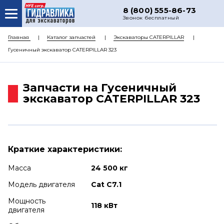
8 (800) 555-86-73
Звонок бесплатный
О НАС
Главная
Каталог запчастей
Экскаваторы CATERPILLAR
Гусеничный экскаватор CATERPILLAR 323
КАТАЛОГ ЗАПЧАСТЕЙ
РЕМОНТ
Запчасти на Гусеничный
ДОСТАВКА
экскаватор CATERPILLAR 323
ЦЕНЫ
КОНТАКТЫ
Краткие характеристики:
Масса
24 500 кг
Модель двигателя
Cat C7.1
Мощность
118 кВт
двигателя