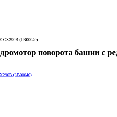
SE CX290B (LB00040)
дромотор поворота башни с р