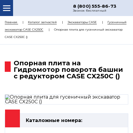
8 (800) 555-86-73
Звонок бесплатный
О НАС
Главная
Каталог запчастей
Экскаваторы CASE
Гусеничный
экскаватор CASE CX250С
Опорная плита для гусеничный экскаватор
КАТАЛОГ ЗАПЧАСТЕЙ
CASE CX250С ()
РЕМОНТ
ДОСТАВКА
Опорная плита на
ЦЕНЫ
Гидромотор поворота башни
с редуктором CASE CX250С ()
КОНТАКТЫ
Каталожные номера: