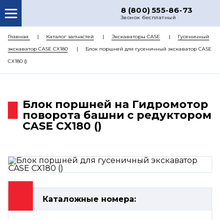
8 (800) 555-86-73
Звонок бесплатный
О НАС
Главная
Каталог запчастей
Экскаваторы CASE
Гусеничный
экскаватор CASE CX180
Блок поршней для гусеничный экскаватор CASE
КАТАЛОГ ЗАПЧАСТЕЙ
CX180 ()
РЕМОНТ
ДОСТАВКА
Блок поршней на Гидромотор
ЦЕНЫ
поворота башни с редуктором
CASE CX180 ()
КОНТАКТЫ
Каталожные номера: