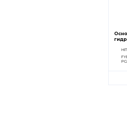
Осно
гидр
HPV
HI
FY
PG