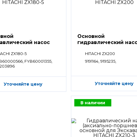
вной
Основной
авлический насос
гидравлический нас
HPV
TACHI ZX180-5
HITACHI ZX200
B60000566, FYB60001355,
9191164, 9195235,
203896
Уточняйте цену
Уточняйте цену
В наличии