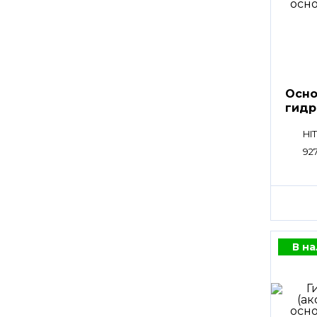
Осно
гидр
HPV
HI
92
В н