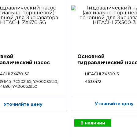
вной
Основной
авлический насос
гидравлический нас
HPV
TACHI ZX470-5G
HITACHI ZX500-3
99645, PG202165, YA00035150,
4633472
84686, YA00052950
Уточняйте цену
Уточняйте цену
В наличии