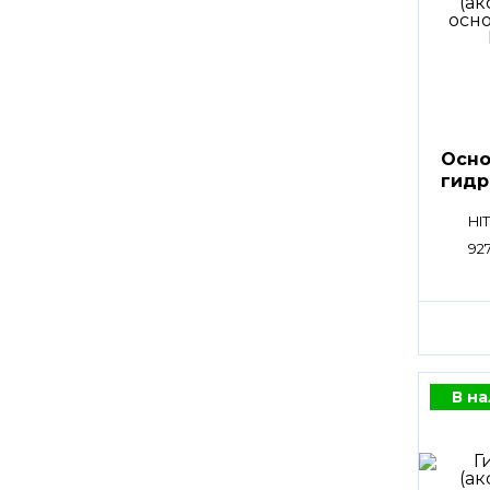
Осно
гидр
HPV
HI
92
В н