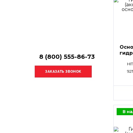
Осно
гидр
8 (800) 555-86-73
HPV
HI
921
В н