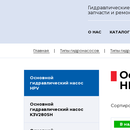
Гидравлические
запчасти и ремо
О НАС
КАТАЛОГ
Главная
Типы гидронасосов
Типы гидр
О
Основной
H
гидравлический насос
HPV
Основной
Сортиро
гидравлический насос
K3V280SH
В н