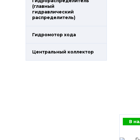
Гидрораспределитель
(главный
гидравлический
распределитель)
Гидромотор хода
Центральный коллектор
Остались
вопросы?
Получите консультацию
специалиста!
В н