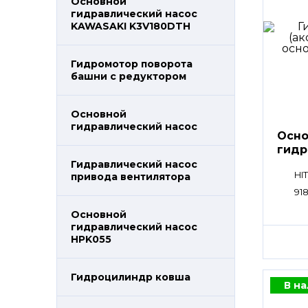
Основной
гидравлический насос
KAWASAKI K3V180DTH
Гидромотор поворота
башни с редуктором
Основной
гидравлический насос
Осно
гидр
HPV
Гидравлический насос
HI
привода вентилятора
91
Основной
гидравлический насос
HPK055
Гидроцилиндр ковша
В н