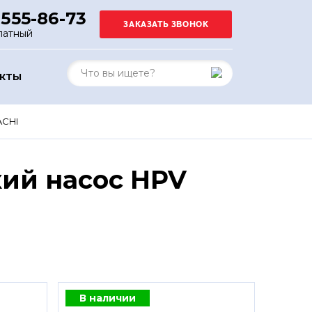
 555-86-73
латный
АКТЫ
ACHI
ий насос HPV
В наличии