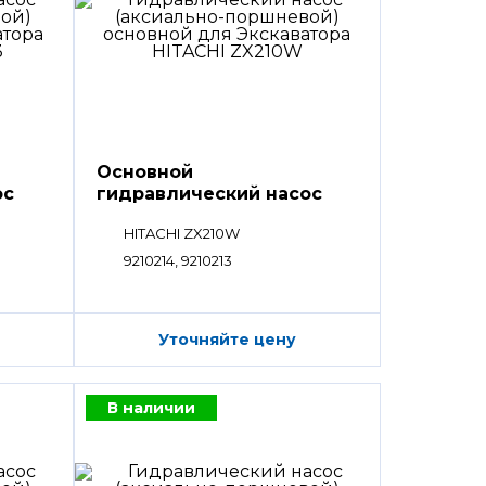
Основной
ос
гидравлический насос
HPV
HITACHI ZX210W
9210214, 9210213
Уточняйте цену
В наличии