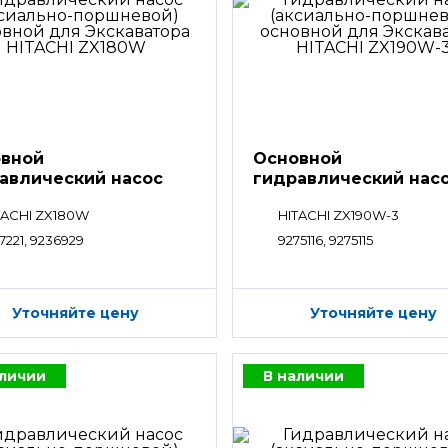
вной
Основной
авлический насос
гидравлический нас
HPV
TACHI ZX180W
HITACHI ZX190W-3
7221, 9236929
9275116, 9275115
Уточняйте цену
Уточняйте цену
аличии
В наличии