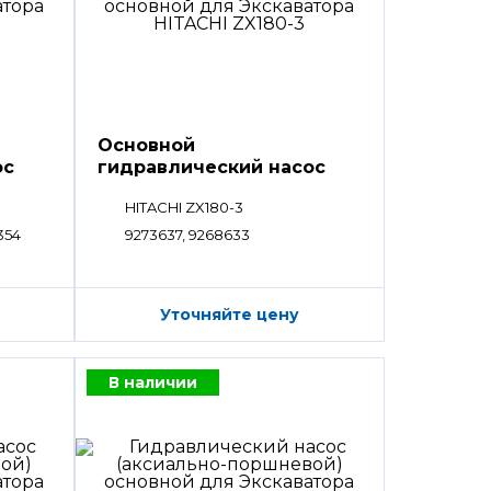
Основной
ос
гидравлический насос
HPV
HITACHI ZX180-3
354
9273637, 9268633
Уточняйте цену
В наличии