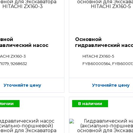
вной
Основной
авлический насос
гидравлический нас
HPV
TACHI ZX160-3
HITACHI ZX160-5
71079, 9268632
FYB60000564, FYB60001
Уточняйте цену
Уточняйте цену
аличии
В наличии