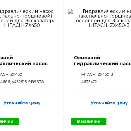
вной
Основной
авлический насос
гидравлический нас
HPV
TACHI ZX450
HITACHI ZX450-3
84686, 4432815, 9199338
4633472
Уточняйте цену
Уточняйте цену
аличии
В наличии