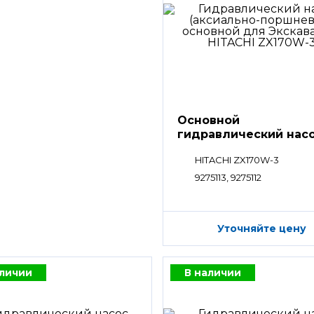
Основной
гидравлический нас
HPV
HITACHI ZX170W-3
9275113, 9275112
Уточняйте цену
аличии
В наличии