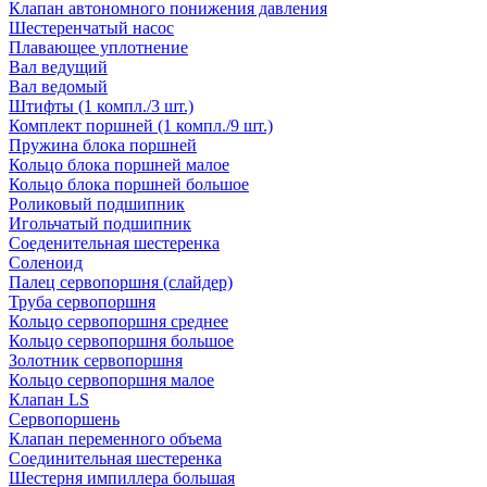
Клапан автономного понижения давления
Шестеренчатый насос
Плавающее уплотнение
Вал ведущий
Вал ведомый
Штифты (1 компл./3 шт.)
Комплект поршней (1 компл./9 шт.)
Пружина блока поршней
Кольцо блока поршней малое
Кольцо блока поршней большое
Роликовый подшипник
Игольчатый подшипник
Соеденительная шестеренка
Соленоид
Палец сервопоршня (слайдер)
Труба сервопоршня
Кольцо сервопоршня среднее
Кольцо сервопоршня большое
Золотник сервопоршня
Кольцо сервопоршня малое
Клапан LS
Сервопоршень
Клапан переменного объема
Соединительная шестеренка
Шестерня импиллера большая