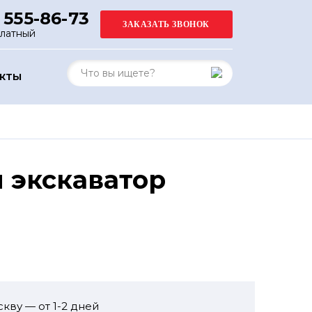
 555-86-73
платный
АКТЫ
 экскаватор
кву — от 1-2 дней