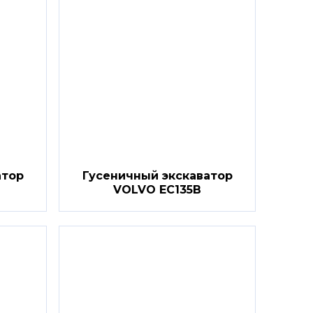
атор
Гусеничный экскаватор
VOLVO EC135B