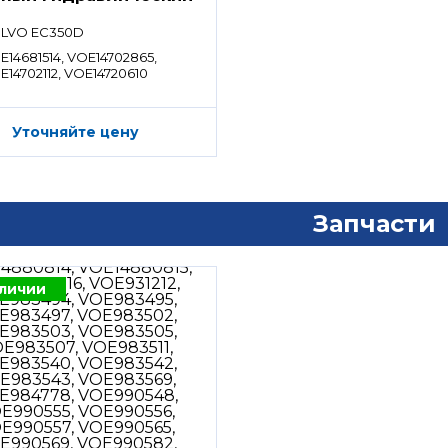
ределитель)
LVO EC350D
E14681514, VOE14702865,
E14702112, VOE14720610
Уточняйте цену
Запчасти
аличии