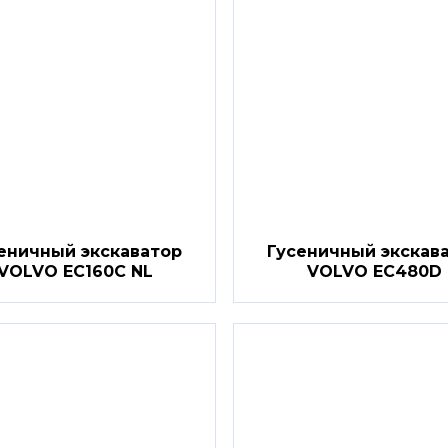
еничный экскаватор
Гусеничный экскав
VOLVO EC160C NL
VOLVO EC480D