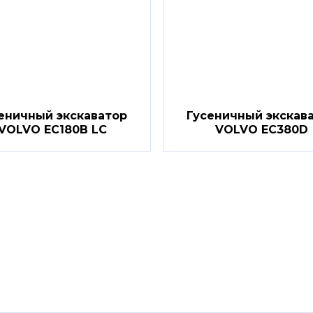
еничный экскаватор
Гусеничный экскав
VOLVO EC180B LC
VOLVO EC380D