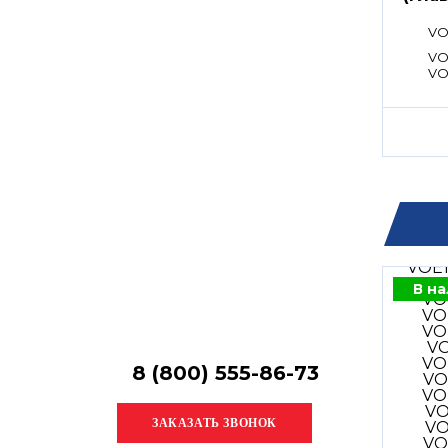
Остались
расп
вопросы?
VO
Получите консультацию
VO
специалиста!
VO
В н
8 (800) 555-86-73