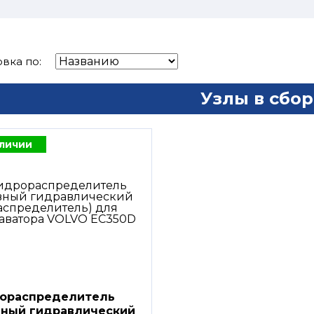
вка по:
Узлы в сбор
аличии
ораспределитель
вный гидравлический