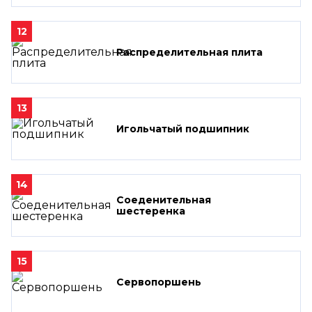
12
Распределительная плита
13
Игольчатый подшипник
14
Соеденительная
шестеренка
15
Сервопоршень