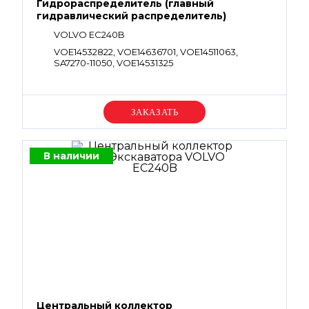
Гидрораспределитель (главный
гидравлический распределитель)
VOLVO EC240B
VOE14532822, VOE14636701, VOE14511063,
SA7270-11050, VOE14531325
Уточняйте цену
В наличии
Центральный коллектор