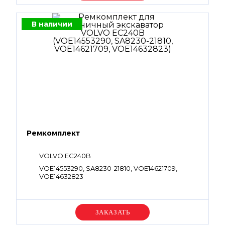
В наличии
Ремкомплект
VOLVO EC240B
VOE14553290, SA8230-21810, VOE14621709,
VOE14632823
Уточняйте цену