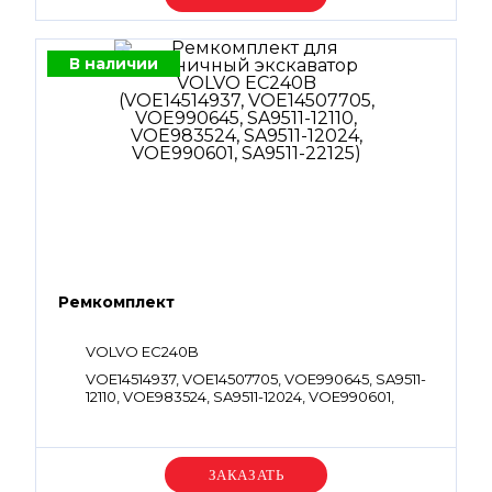
VOE983557, VOE990566, VOE990569,
VOE990756, VOE993323, VOE932042
В наличии
Ремкомплект
VOLVO EC240B
VOE14514937, VOE14507705, VOE990645, SA9511-
12110, VOE983524, SA9511-12024, VOE990601,
SA9511-22125
Уточняйте цену