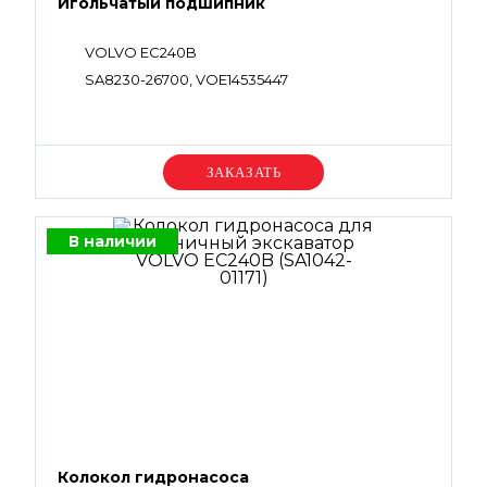
Игольчатый подшипник
VOLVO EC240B
SA8230-26700, VOE14535447
Уточняйте цену
В наличии
Колокол гидронасоса