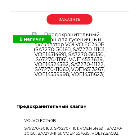
Уточняйте цену
В наличии
Предохранительный клапан
VOLVO EC240B
SA7270-30160, SA7270-11101, VOE14514691, SA7270-
30150, SA7270-11161, VOE14557639, VOE14524582,
SA7270-11122, SA7270-11060, VOE14513267,