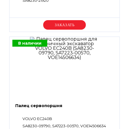
SA8230-21920
Уточняйте цену
В наличии
Палец сервопоршня
VOLVO EC240B
SA8230-09790, SA7223-00570, VOE14506634