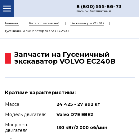
8 (800) 555-86-73
Звонок бесплатный
О НАС
Главная
Каталог запчастей
Экскаваторы VOLVO
Гусеничный экскаватор VOLVO EC240B
КАТАЛОГ ЗАПЧАСТЕЙ
РЕМОНТ
Запчасти на Гусеничный
ДОСТАВКА
экскаватор VOLVO EC240B
ЦЕНЫ
КОНТАКТЫ
Краткие характеристики:
Масса
24 425 - 27 892 кг
Модель двигателя
Volvo D7E EBE2
Мощность
130 кВт/2 000 об/мин
двигателя