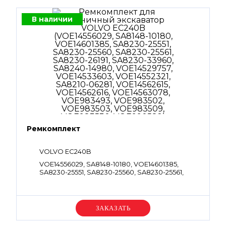
В наличии
Ремкомплект
VOLVO EC240B
VOE14556029, SA8148-10180, VOE14601385,
SA8230-25551, SA8230-25560, SA8230-25561,
SA8230-26191, SA8230-33960, SA8240-14980,
VOE14529757, VOE14533603, VOE14552321,
SA8210-06281, VOE14562615, VOE14562616,
VOE14563078, VOE983493, VOE983502,
Уточняйте цену
VOE983503, VOE983509, VOE983530,
VOE990582